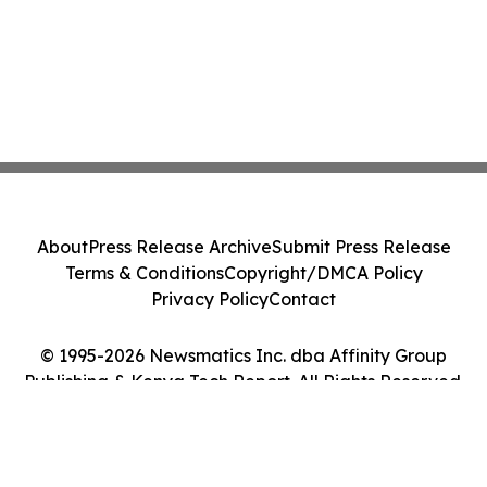
About
Press Release Archive
Submit Press Release
Terms & Conditions
Copyright/DMCA Policy
Privacy Policy
Contact
© 1995-2026 Newsmatics Inc. dba Affinity Group
Publishing & Kenya Tech Report. All Rights Reserved.
Cookie Settings / Your Privacy Choices